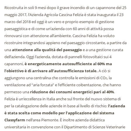
Ricostruita in soli 9 mesi dopo il grave incendio di un capannone del 25
maggio 2017, l’Azienda Agricola Cascina Felizia è stata inaugurata il 23
marzo del 2018 ed oggi è un vero e proprio esempio di gestione
paesaggistica e di come un’azienda con 60 anni di attività possa
rinnovarsi con attenzione all’ambiente. Cascina Felizia ha voluto
ricostruire integrandosi appieno nel paesaggio circostante, a partire da
una
attenzione alla qualità del paesaggio
e a una gestione curata
dell’azienda. Oggi l’azienda, dotata di pannelli fotovoltaici sui 4
capannoni,
è energeticamente autosufficiente al 60%
ma
l’obiettivo è di arrivare
all’autosufficienza totale.
A ciò si
aggiungono una centralina che controlla le emissioni di CO
, la
2
ventilazione ad “aria forzata” e l’efficiente coibentazione, che hanno
permesso una
riduzione dei consumi energetici pari al 40%
.
Felizia è un’eccellenza in Italia anche sul fronte del nuovo sistema di
per la catalogazione delle aziende in base al livello di rischio:
l’azienda
è stata scelta come modello per l’applicazione del sistema
Classyfarm
nell’area Piemonte. È inoltre azienda didattica
universitaria in convenzione con il Dipartimento di Scienze Veterinarie